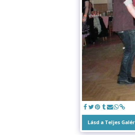
Lásd a Teljes Galér