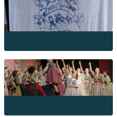
Tücsökfalva 2x- Néptánctábor
Táncol a város🌷 Táncoló Tulipánok🌷