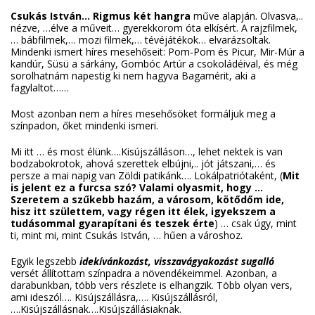
Csukás István… Rigmus két hangra
műve alapján. Olvasva,..
nézve, …élve a műveit… gyerekkorom óta elkísért. A rajzfilmek,
… bábfilmek,… mozi filmek,… tévéjátékok… elvarázsoltak.
Mindenki ismert híres mesehőseit: Pom-Pom és Picur, Mir-Múr a
kandúr, Süsü a sárkány, Gombóc Artúr a csokoládéival, és még
sorolhatnám napestig ki nem hagyva Bagamérit, aki a
fagylaltot……
Most azonban nem a híres mesehősöket formáljuk meg a
színpadon, őket mindenki ismeri.
Mi itt … és most élünk….Kisújszálláson…, lehet nektek is van
bodzabokrotok, ahová szerettek elbújni,.. jót játszani,… és
persze a mai napig van Zöldi patikánk…. Lokálpatriótaként, (
Mit
is jelent ez a furcsa szó? Valami olyasmit, hogy …
Szeretem a szűkebb hazám, a városom, kötődőm ide,
hisz itt születtem, vagy régen itt élek, igyekszem a
tudásommal gyarapítani és teszek érte
) … csak úgy, mint
ti, mint mi, mint Csukás István, … hűen a városhoz.
Egyik legszebb
idekívánkozást, visszavágyakozást sugalló
versét állítottam színpadra a növendékeimmel. Azonban, a
darabunkban, több vers részlete is elhangzik. Több olyan vers,
ami ideszól…. Kisújszállásra,…. Kisújszállásról,
….Kisújszállásnak….Kisújszállásiaknak.