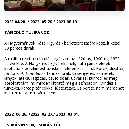
2023.04.28.
/ 2023. 05.20./ 2023.08.19.
TÁNCOLÓ TULIPÁNOK
A Hagyományok Háza Figurás - bérletsorozatára készült közel
50 perces darab.
A múltba repít az előadás, egészen az 1920-as, 1940-es, 1950-
es évekbe.
A Nagykunság gyerekeinek, fiataljainak életébe
kaphatunk betekintést az iskolai életen keresztül.
Korok, divatok,
tantónénik, tantóbácsi,
tanítási órák, kicsengetés, szünetek,
lányok játéka, lagzizás, csúfolódás, udvarlás, kunfoci és még
sorolhatnám, mi minden látható meg a színpadon.
Mindez a
túrkevei, karcagi táncokkal fűszerezve.
És persze nem maradhat
ki a Brr Kata, Brr Sára... sem!
2022. 06.26.
/2023.
02.27./ 2023. 03.01.
CSUKÁS INNEN, CSUKÁS TÚL...