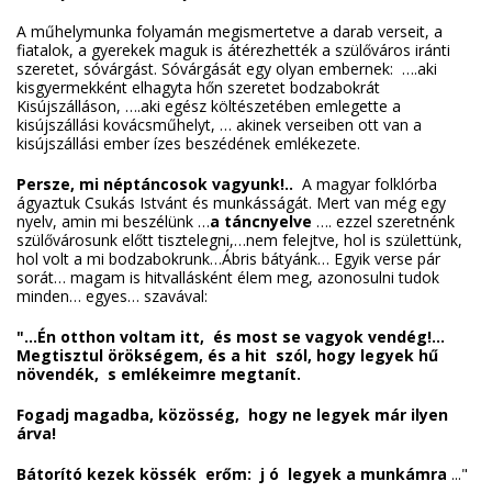
A műhelymunka folyamán megismertetve a darab verseit, a
fiatalok, a gyerekek maguk is átérezhették a szülőváros iránti
szeretet, sóvárgást. Sóvárgását egy olyan embernek: ….aki
kisgyermekként elhagyta hőn szeretet bodzabokrát
Kisújszálláson, ….aki egész költészetében emlegette a
kisújszállási kovácsműhelyt, … akinek verseiben ott van a
kisújszállási ember ízes beszédének emlékezete.
Persze, mi néptáncosok vagyunk!..
A magyar folklórba
ágyaztuk Csukás Istvánt és munkásságát. Mert van még egy
nyelv, amin mi beszélünk …
a táncnyelve
…. ezzel szeretnénk
szülővárosunk előtt tisztelegni,…nem felejtve, hol is születtünk,
hol volt a mi bodzabokrunk…Ábris bátyánk… Egyik verse pár
sorát… magam is hitvallásként élem meg, azonosulni tudok
minden… egyes… szavával:
"...Én otthon voltam itt,
és most se vagyok vendég!...
Megtisztul örökségem, és a hit
szól, hogy legyek hű
növendék,
s emlékeimre megtanít.
Fogadj magadba, közösség,
hogy ne legyek már ilyen
árva!
Bátorító kezek kössék
erőm:
j
ó
legyek a munkámra
..."